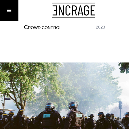
Menu
C
HANNAH NELSON
2023
ROWD CONTROL