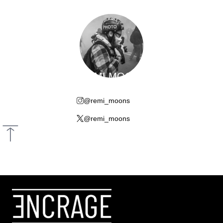
R
ÉMI MOONS
@remi_moons
@remi_moons